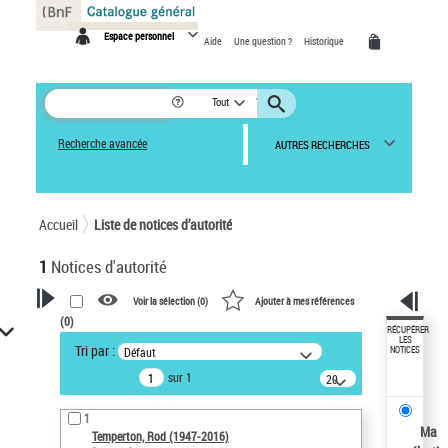
Panneau de gestion des cookies
Espace personnel
Aide
Une question ?
Historique
Tout
Recherche avancée
AUTRES RECHERCHES
Accueil
Liste de notices d’autorité
1
Notices d'autorité
Voir la sélection (
0
)
Ajouter à mes références
(
0
)
VOTRE RECHERCHE
RÉCUPÉRER
LES
Tri par :
Défaut
NOTICES
Recherche avancée dans les
sur 1
notices d’autorité
20
résultats/page
Œuvres liées à l'auteur :
1
Temperton, Rod (1947-2016)
Ma
Temperton, Rod (1947-2016)