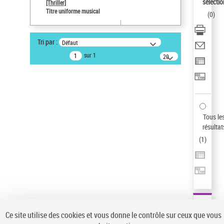
sélectio
[Thriller]
Auteur d’œuvre
Titre uniforme musical
(
0
)
Temperton, Rod (1947-2016)
Type de notice d'autorité
Tri par :
Défaut
Titre uniforme musical
sur 1
20
résultats/page
Statut de la notice d’autorité
Notice élémentaire
Sauvegarder votre recherche
AFFINER
Tous le
Type de notice d'autorité
résultat
(
1
)
Œuvre
(1)
Titre uniforme musical
(1)
Statut de la notice d’autorité
Pays
Auteur d’œuvre
Ce site utilise des cookies et vous donne le contrôle sur ceux que vous