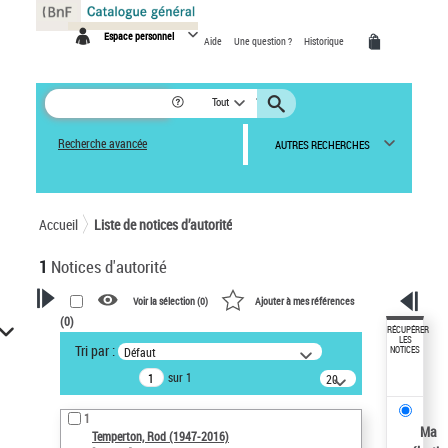
Panneau de gestion des cookies
Espace personnel
Aide
Une question ?
Historique
Tout
Recherche avancée
AUTRES RECHERCHES
Accueil
Liste de notices d’autorité
1
Notices d'autorité
Voir la sélection (
0
)
Ajouter à mes références
(
0
)
VOTRE RECHERCHE
RÉCUPÉRER
LES
Tri par :
Défaut
NOTICES
Recherche avancée dans les
sur 1
notices d’autorité
20
résultats/page
Œuvres liées à l'auteur :
1
Temperton, Rod (1947-2016)
Ma
Temperton, Rod (1947-2016)