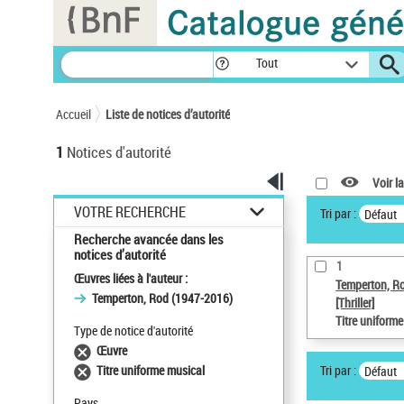
Panneau de gestion des cookies
Tout
Accueil
Liste de notices d’autorité
1
Notices d'autorité
Voir la
VOTRE RECHERCHE
Tri par :
Défaut
Recherche avancée dans les
notices d’autorité
1
Œuvres liées à l'auteur :
Temperton, R
Temperton, Rod (1947-2016)
[Thriller]
Titre uniform
Type de notice d'autorité
Œuvre
Tri par :
Titre uniforme musical
Défaut
Pays