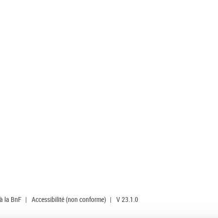
 à la BnF
|
Accessibilité (non conforme)
|
V 23.1.0