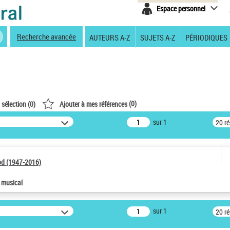
Espace personnel
Recherche avancée
AUTEURS A-Z
SUJETS A-Z
PÉRIODIQUES
(
0
)
 sélection (
0
)
Ajouter à mes références
sur 1
20 r
od (1947-2016)
e musical
sur 1
20 r