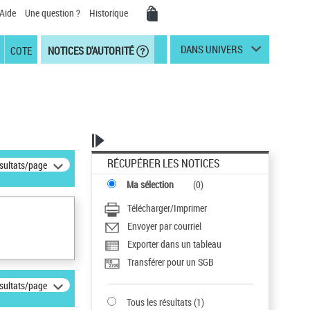
Aide
Une question ?
Historique
DANS UNIVERS
COTE
NOTICES D'AUTORITÉ
RÉCUPÉRER LES NOTICES
ésultats/page
Ma sélection
(
0
)
Télécharger/Imprimer
Envoyer par courriel
Exporter dans un tableau
Transférer pour un SGB
ésultats/page
Tous les résultats
(
1
)