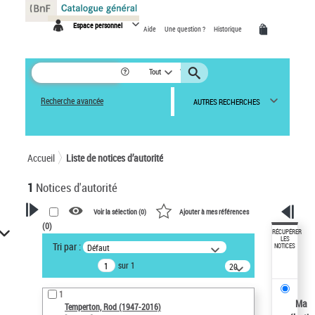
Panneau de gestion des cookies
Espace personnel
Aide
Une question ?
Historique
Tout
Recherche avancée
AUTRES RECHERCHES
Accueil
Liste de notices d’autorité
1
Notices d'autorité
Voir la sélection (
0
)
Ajouter à mes références
(
0
)
VOTRE RECHERCHE
RÉCUPÉRER
LES
Tri par :
Défaut
NOTICES
Recherche avancée dans les
sur 1
notices d’autorité
20
résultats/page
Œuvres liées à l'auteur :
1
Temperton, Rod (1947-2016)
Ma
Temperton, Rod (1947-2016)