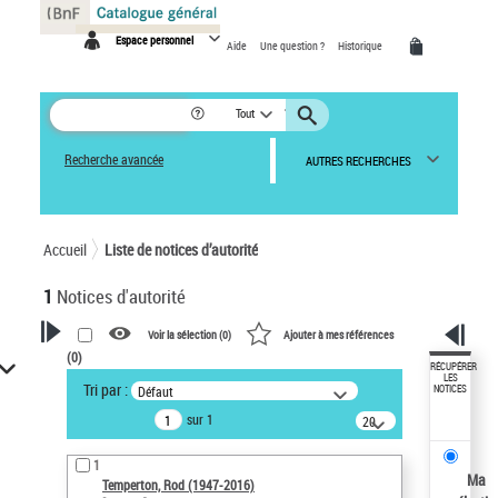
Panneau de gestion des cookies
Espace personnel
Aide
Une question ?
Historique
Tout
Recherche avancée
AUTRES RECHERCHES
Accueil
Liste de notices d’autorité
1
Notices d'autorité
Voir la sélection (
0
)
Ajouter à mes références
(
0
)
VOTRE RECHERCHE
RÉCUPÉRER
LES
Tri par :
Défaut
NOTICES
Recherche avancée dans les
sur 1
notices d’autorité
20
résultats/page
Œuvres liées à l'auteur :
1
Temperton, Rod (1947-2016)
Ma
Temperton, Rod (1947-2016)