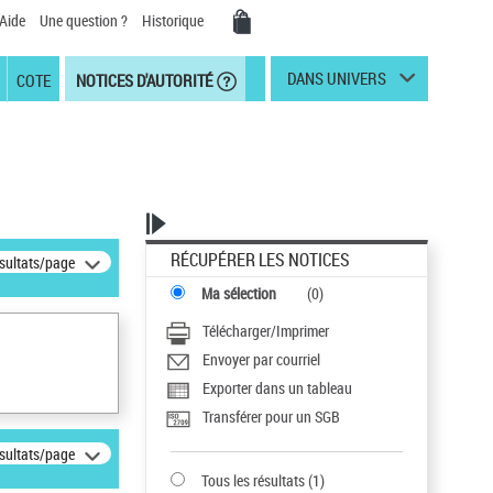
Aide
Une question ?
Historique
DANS UNIVERS
COTE
NOTICES D'AUTORITÉ
RÉCUPÉRER LES NOTICES
ésultats/page
Ma sélection
(
0
)
Télécharger/Imprimer
Envoyer par courriel
Exporter dans un tableau
Transférer pour un SGB
ésultats/page
Tous les résultats
(
1
)