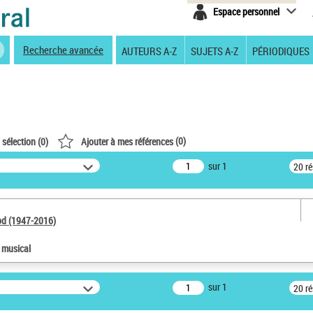
Espace personnel
Recherche avancée
AUTEURS A-Z
SUJETS A-Z
PÉRIODIQUES
(
0
)
 sélection (
0
)
Ajouter à mes références
sur 1
20 r
od (1947-2016)
e musical
sur 1
20 r