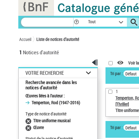
Panneau de gestion des cookies
Tout
Accueil
Liste de notices d’autorité
1
Notices d'autorité
Voir la
VOTRE RECHERCHE
Tri par :
Défaut
Recherche avancée dans les
notices d’autorité
1
Œuvres liées à l'auteur :
Temperton, R
Temperton, Rod (1947-2016)
[Thriller]
Titre uniform
Type de notice d'autorité
Titre uniforme musical
Tri par :
Œuvre
Défaut
Statut de la notice d’autorité