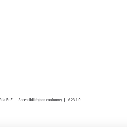
 à la BnF
|
Accessibilité (non conforme)
|
V 23.1.0