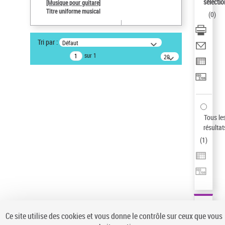
sélectio
[Musique pour guitare]
Statut de la notice d’autorité
Titre uniforme musical
(
0
)
Notice élémentaire
Type de notice d'autorité
Tri par :
Défaut
Œuvre
sur 1
20
Sauvegarder votre recherche
résultats/page
AFFINER
Type de notice d'autorité
Œuvre
(1)
Tous le
Titre uniforme musical
(1)
résultat
(
1
)
Statut de la notice d’autorité
Pays
Auteur d’œuvre
Ce site utilise des cookies et vous donne le contrôle sur ceux que vous