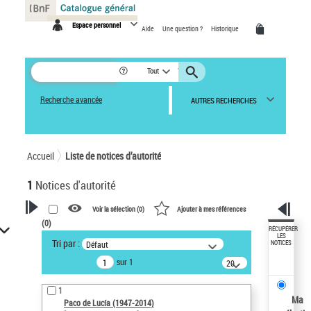
Panneau de gestion des cookies
Espace personnel
Aide
Une question ?
Historique
Tout
Recherche avancée
AUTRES RECHERCHES
Accueil
Liste de notices d’autorité
1
Notices d'autorité
Voir la sélection (
0
)
Ajouter à mes références
(
0
)
VOTRE RECHERCHE
RÉCUPÉRER
LES
Tri par :
Défaut
NOTICES
Recherche avancée dans les
sur 1
notices d’autorité
20
résultats/page
Œuvres liées à l'auteur :
1
Paco de Lucía (1947-2014)
Ma
Paco de Lucía (1947-2014)