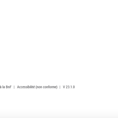
 à la BnF
|
Accessibilité (non conforme)
|
V 23.1.0