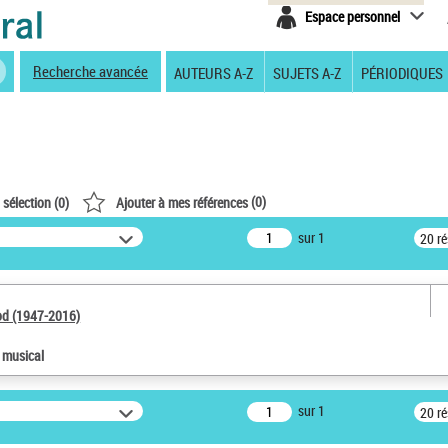
Espace personnel
Recherche avancée
AUTEURS A-Z
SUJETS A-Z
PÉRIODIQUES
(
0
)
 sélection (
0
)
Ajouter à mes références
sur 1
20 r
od (1947-2016)
e musical
sur 1
20 r