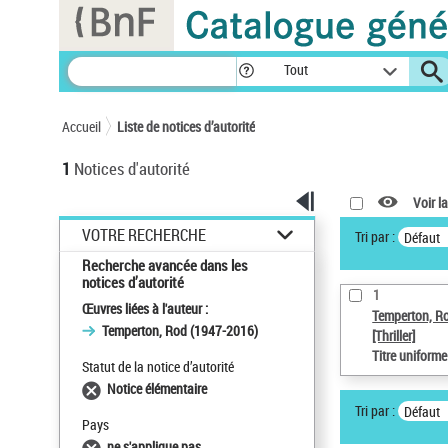
Panneau de gestion des cookies
Tout
Accueil
Liste de notices d’autorité
1
Notices d'autorité
Voir la
VOTRE RECHERCHE
Tri par :
Défaut
Recherche avancée dans les
notices d’autorité
1
Œuvres liées à l'auteur :
Temperton, R
Temperton, Rod (1947-2016)
[Thriller]
Titre uniform
Statut de la notice d’autorité
Notice élémentaire
Tri par :
Défaut
Pays
ne s'applique pas