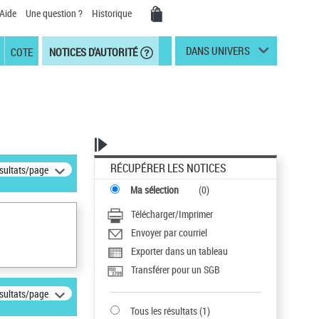
Aide
Une question ?
Historique
DANS UNIVERS
COTE
NOTICES D'AUTORITÉ
RÉCUPÉRER LES NOTICES
ésultats/page
Ma sélection
(
0
)
Télécharger/Imprimer
Envoyer par courriel
Exporter dans un tableau
Transférer pour un SGB
ésultats/page
Tous les résultats
(
1
)