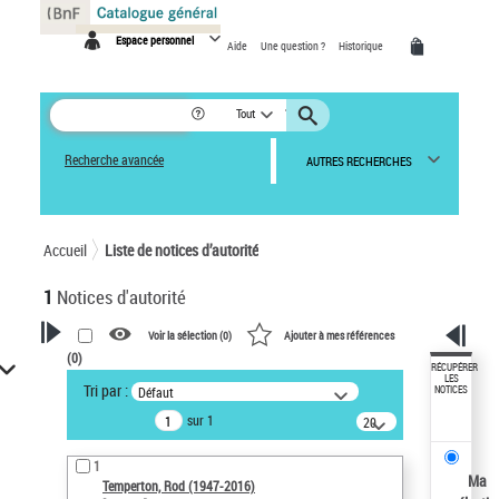
Panneau de gestion des cookies
Espace personnel
Aide
Une question ?
Historique
Tout
Recherche avancée
AUTRES RECHERCHES
Accueil
Liste de notices d’autorité
1
Notices d'autorité
Voir la sélection (
0
)
Ajouter à mes références
(
0
)
VOTRE RECHERCHE
RÉCUPÉRER
LES
Tri par :
Défaut
NOTICES
Recherche avancée dans les
sur 1
notices d’autorité
20
résultats/page
Œuvres liées à l'auteur :
1
Temperton, Rod (1947-2016)
Ma
Temperton, Rod (1947-2016)