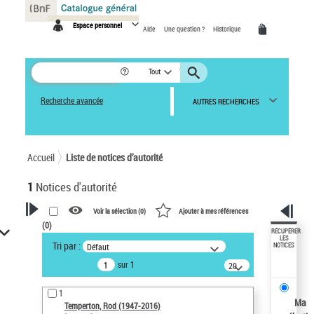
Panneau de gestion des cookies
Espace personnel
Aide
Une question ?
Historique
Tout
Recherche avancée
AUTRES RECHERCHES
Accueil
Liste de notices d’autorité
1
Notices d'autorité
Voir la sélection (
0
)
Ajouter à mes références
(
0
)
VOTRE RECHERCHE
RÉCUPÉRER
LES
Tri par :
Défaut
NOTICES
Recherche avancée dans les
sur 1
notices d’autorité
20
résultats/page
Œuvres liées à l'auteur :
1
Temperton, Rod (1947-2016)
Ma
Temperton, Rod (1947-2016)