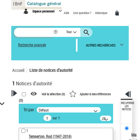
Panneau de gestion des cookies
Espace personnel
Aide
Une question ?
Historique
Tout
Recherche avancée
AUTRES RECHERCHES
Accueil
Liste de notices d’autorité
1
Notices d'autorité
Voir la sélection (
0
)
Ajouter à mes références
(
0
)
VOTRE RECHERCHE
RÉCUPÉRER
LES
Tri par :
Défaut
NOTICES
Recherche avancée dans les
sur 1
notices d’autorité
20
résultats/page
Œuvres liées à l'auteur :
1
Temperton, Rod (1947-2016)
Ma
Temperton, Rod (1947-2016)