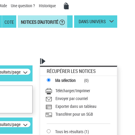
Aide
Une question ?
Historique
DANS UNIVERS
COTE
NOTICES D'AUTORITÉ
RÉCUPÉRER LES NOTICES
ésultats/page
Ma sélection
(
0
)
Télécharger/Imprimer
Envoyer par courriel
Exporter dans un tableau
Transférer pour un SGB
ésultats/page
Tous les résultats
(
1
)