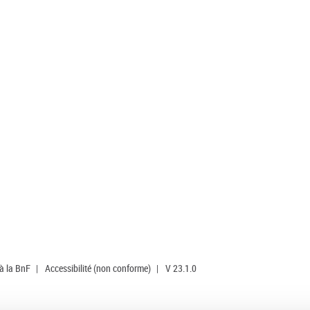
 à la BnF
|
Accessibilité (non conforme)
|
V 23.1.0