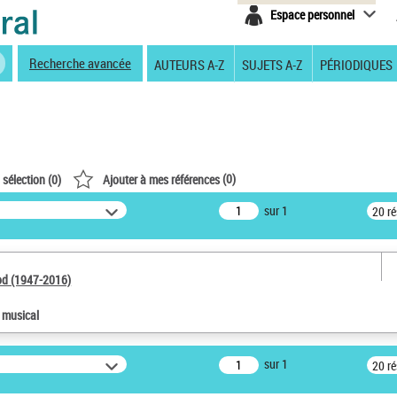
Espace personnel
Recherche avancée
AUTEURS A-Z
SUJETS A-Z
PÉRIODIQUES
(
0
)
 sélection (
0
)
Ajouter à mes références
sur 1
20 r
od (1947-2016)
e musical
sur 1
20 r