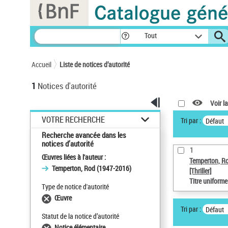
Panneau de gestion des cookies
Tout
Accueil
Liste de notices d’autorité
1
Notices d'autorité
Voir la
VOTRE RECHERCHE
Tri par :
Défaut
Recherche avancée dans les
notices d’autorité
1
Œuvres liées à l'auteur :
Temperton, R
Temperton, Rod (1947-2016)
[Thriller]
Titre uniform
Type de notice d'autorité
Œuvre
Tri par :
Défaut
Statut de la notice d’autorité
Notice élémentaire