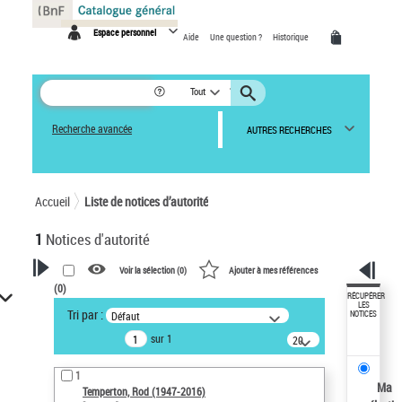
Panneau de gestion des cookies
Espace personnel
Aide
Une question ?
Historique
Tout
Recherche avancée
AUTRES RECHERCHES
Accueil
Liste de notices d’autorité
1
Notices d'autorité
Voir la sélection (
0
)
Ajouter à mes références
(
0
)
VOTRE RECHERCHE
RÉCUPÉRER
LES
Tri par :
Défaut
NOTICES
Recherche avancée dans les
sur 1
notices d’autorité
20
résultats/page
Œuvres liées à l'auteur :
1
Temperton, Rod (1947-2016)
Ma
Temperton, Rod (1947-2016)