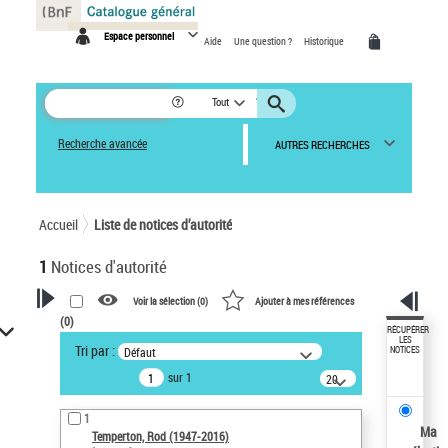
Panneau de gestion des cookies
Espace personnel
Aide
Une question ?
Historique
Tout
Recherche avancée
AUTRES RECHERCHES
Accueil
Liste de notices d’autorité
1
Notices d'autorité
Voir la sélection (
0
)
Ajouter à mes références
(
0
)
VOTRE RECHERCHE
RÉCUPÉRER
LES
Tri par :
Défaut
NOTICES
Recherche avancée dans les
sur 1
notices d’autorité
20
résultats/page
Œuvres liées à l'auteur :
1
Temperton, Rod (1947-2016)
Ma
Temperton, Rod (1947-2016)