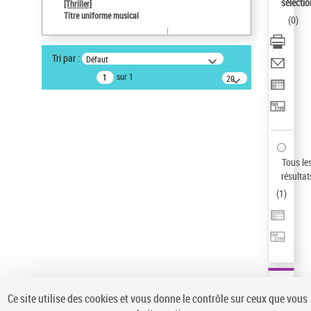
Sauvegarder votre recherche
sélectio
[Thriller]
Titre uniforme musical
(
0
)
AFFINER
Type de notice d'autorité
Tri par :
Défaut
Œuvre
(1)
sur 1
20
résultats/page
Titre uniforme musical
(1)
Statut de la notice d’autorité
Pays
Auteur d’œuvre
Tous le
résultat
(
1
)
Ce site utilise des cookies et vous donne le contrôle sur ceux que vous