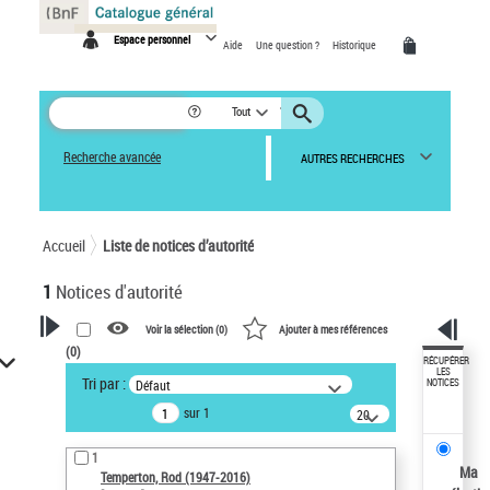
Panneau de gestion des cookies
Espace personnel
Aide
Une question ?
Historique
Tout
Recherche avancée
AUTRES RECHERCHES
Accueil
Liste de notices d’autorité
1
Notices d'autorité
Voir la sélection (
0
)
Ajouter à mes références
(
0
)
VOTRE RECHERCHE
RÉCUPÉRER
LES
Tri par :
Défaut
NOTICES
Recherche avancée dans les
sur 1
notices d’autorité
20
résultats/page
Œuvres liées à l'auteur :
1
Temperton, Rod (1947-2016)
Ma
Temperton, Rod (1947-2016)