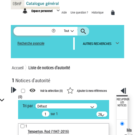
Panneau de gestion des cookies
Espace personnel
Aide
Une question ?
Historique
Tout
Recherche avancée
AUTRES RECHERCHES
Accueil
Liste de notices d’autorité
1
Notices d'autorité
Voir la sélection (
0
)
Ajouter à mes références
(
0
)
VOTRE RECHERCHE
RÉCUPÉRER
LES
Tri par :
Défaut
NOTICES
Recherche avancée dans les
sur 1
notices d’autorité
20
résultats/page
Œuvres liées à l'auteur :
1
Temperton, Rod (1947-2016)
Ma
Temperton, Rod (1947-2016)