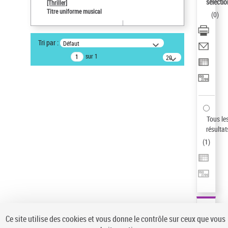
Sauvegarder votre recherche
sélectio
[Thriller]
Titre uniforme musical
(
0
)
AFFINER
Type de notice d'autorité
Tri par :
Défaut
Œuvre
(1)
sur 1
20
résultats/page
Titre uniforme musical
(1)
Statut de la notice d’autorité
Pays
Auteur d’œuvre
Tous le
résultat
(
1
)
Ce site utilise des cookies et vous donne le contrôle sur ceux que vous