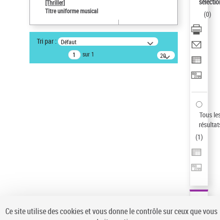
sélectio
[Thriller]
Type de notice d'autorité
Titre uniforme musical
(
0
)
Œuvre
Sauvegarder votre recherche
Tri par :
Défaut
AFFINER
sur 1
20
résultats/page
Type de notice d'autorité
Œuvre
(1)
Titre uniforme musical
(1)
Statut de la notice d’autorité
Tous le
résultat
Pays
(
1
)
Auteur d’œuvre
Ce site utilise des cookies et vous donne le contrôle sur ceux que vous