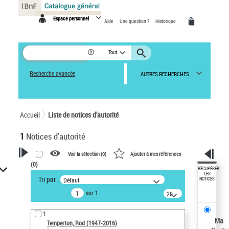
Panneau de gestion des cookies
Espace personnel
Aide
Une question ?
Historique
Tout
Recherche avancée
AUTRES RECHERCHES
Accueil
Liste de notices d’autorité
1
Notices d'autorité
Voir la sélection (
0
)
Ajouter à mes références
(
0
)
VOTRE RECHERCHE
RÉCUPÉRER
LES
Tri par :
Défaut
NOTICES
Recherche avancée dans les
sur 1
notices d’autorité
20
résultats/page
Œuvres liées à l'auteur :
1
Temperton, Rod (1947-2016)
Ma
Temperton, Rod (1947-2016)