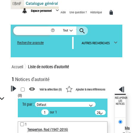
Panneau de gestion des cookies
Espace personnel
Aide
Une question ?
Historique
Tout
Recherche avancée
AUTRES RECHERCHES
Accueil
Liste de notices d’autorité
1
Notices d'autorité
Voir la sélection (
0
)
Ajouter à mes références
(
0
)
VOTRE RECHERCHE
RÉCUPÉRER
LES
Tri par :
Défaut
NOTICES
Recherche avancée dans les
sur 1
notices d’autorité
20
résultats/page
Œuvres liées à l'auteur :
1
Temperton, Rod (1947-2016)
Ma
Temperton, Rod (1947-2016)