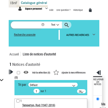
Panneau de gestion des cookies
Espace personnel
Aide
Une question ?
Historique
Tout
Recherche avancée
AUTRES RECHERCHES
Accueil
Liste de notices d’autorité
1
Notices d'autorité
Voir la sélection (
0
)
Ajouter à mes références
(
0
)
VOTRE RECHERCHE
RÉCUPÉRER
LES
Tri par :
Défaut
NOTICES
Recherche avancée dans les
sur 1
notices d’autorité
20
résultats/page
Œuvres liées à l'auteur :
1
Temperton, Rod (1947-2016)
Ma
Temperton, Rod (1947-2016)