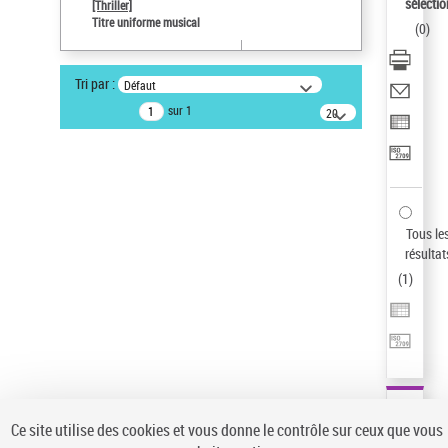
sélectio
[Thriller]
Type de notice d'autorité
Titre uniforme musical
(
0
)
Œuvre
Sauvegarder votre recherche
Tri par :
Défaut
AFFINER
sur 1
20
résultats/page
Type de notice d'autorité
Œuvre
(1)
Titre uniforme musical
(1)
Statut de la notice d’autorité
Tous le
résultat
Pays
(
1
)
Auteur d’œuvre
Ce site utilise des cookies et vous donne le contrôle sur ceux que vous