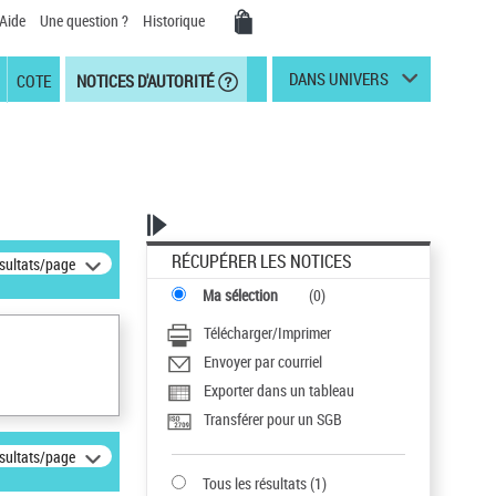
Aide
Une question ?
Historique
DANS UNIVERS
COTE
NOTICES D'AUTORITÉ
RÉCUPÉRER LES NOTICES
ésultats/page
Ma sélection
(
0
)
Télécharger/Imprimer
Envoyer par courriel
Exporter dans un tableau
Transférer pour un SGB
ésultats/page
Tous les résultats
(
1
)