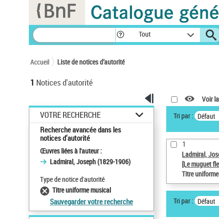
Panneau de gestion des cookies
Tout
Accueil
Liste de notices d’autorité
1
Notices d'autorité
Voir la
VOTRE RECHERCHE
Tri par :
Défaut
Recherche avancée dans les
notices d’autorité
1
Œuvres liées à l'auteur :
Ladmiral, Jo
Ladmiral, Joseph (1829-1906)
[Le muguet fle
Titre uniform
Type de notice d'autorité
Titre uniforme musical
Tri par :
Défaut
Sauvegarder votre recherche