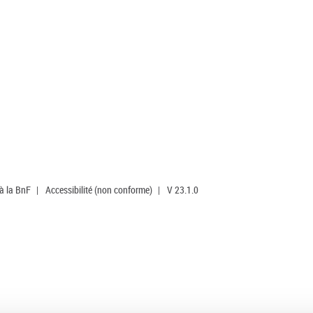
 à la BnF
|
Accessibilité (non conforme)
|
V 23.1.0