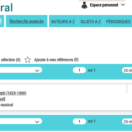
Espace personnel
Recherche avancée
AUTEURS A-Z
SUJETS A-Z
PÉRIODIQUES
(
0
)
 sélection (
0
)
Ajouter à mes références
sur 1
20 r
seph (1829-1906)
uri]
e musical
sur 1
20 r