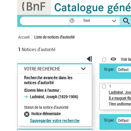
Panneau de gestion des cookies
Tout
Accueil
Liste de notices d’autorité
1
Notices d'autorité
Voir la
VOTRE RECHERCHE
Tri par :
Défaut
Recherche avancée dans les
notices d’autorité
1
Œuvres liées à l'auteur :
Ladmiral, Jo
Ladmiral, Joseph (1829-1906)
[Le muguet fle
Titre uniform
Statut de la notice d’autorité
Notice élémentaire
Tri par :
Défaut
Sauvegarder votre recherche