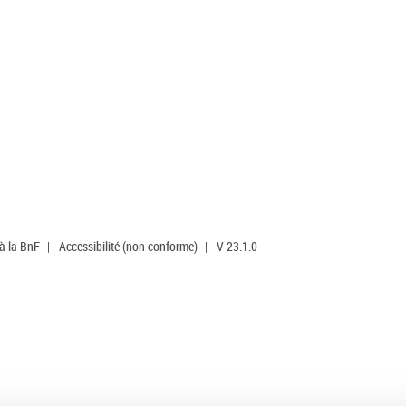
 à la BnF
|
Accessibilité (non conforme)
|
V 23.1.0