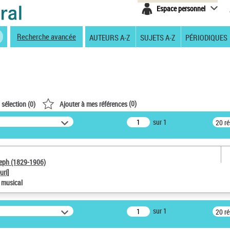
Espace personnel
Recherche avancée
AUTEURS A-Z
SUJETS A-Z
PÉRIODIQUES
(
0
)
 sélection (
0
)
Ajouter à mes références
sur 1
20 r
seph (1829-1906)
uri]
e musical
sur 1
20 r