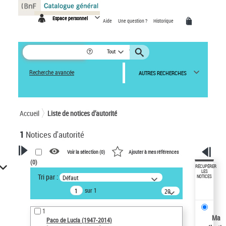
Panneau de gestion des cookies
Espace personnel
Aide
Une question ?
Historique
Tout
Recherche avancée
AUTRES RECHERCHES
Accueil
Liste de notices d’autorité
1
Notices d'autorité
Voir la sélection (
0
)
Ajouter à mes références
(
0
)
VOTRE RECHERCHE
RÉCUPÉRER
LES
Tri par :
Défaut
NOTICES
Recherche avancée dans les
sur 1
notices d’autorité
20
résultats/page
Œuvres liées à l'auteur :
1
Paco de Lucía (1947-2014)
Ma
Paco de Lucía (1947-2014)