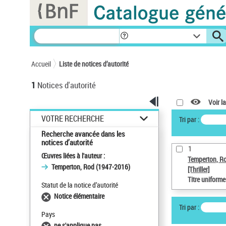
Panneau de gestion des cookies
Accueil
Liste de notices d’autorité
1
Notices d'autorité
Voir la
VOTRE RECHERCHE
Tri par :
Recherche avancée dans les
notices d’autorité
1
Œuvres liées à l'auteur :
Temperton, R
Temperton, Rod (1947-2016)
[Thriller]
Titre uniform
Statut de la notice d’autorité
Notice élémentaire
Tri par :
Pays
ne s'applique pas