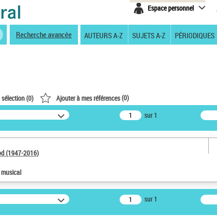
Espace personnel
Recherche avancée
AUTEURS A-Z
SUJETS A-Z
PÉRIODIQUES
(
0
)
 sélection (
0
)
Ajouter à mes références
sur 1
od (1947-2016)
e musical
sur 1