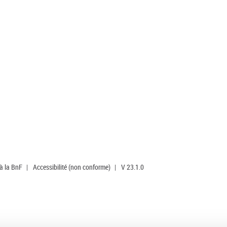
 à la BnF
|
Accessibilité (non conforme)
|
V 23.1.0