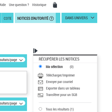
Aide
Une question ?
Historique
DANS UNIVERS
COTE
NOTICES D'AUTORITÉ
RÉCUPÉRER LES NOTICES
ésultats/page
Ma sélection
(
0
)
Télécharger/Imprimer
Envoyer par courriel
Exporter dans un tableau
Transférer pour un SGB
ésultats/page
Tous les résultats
(
1
)