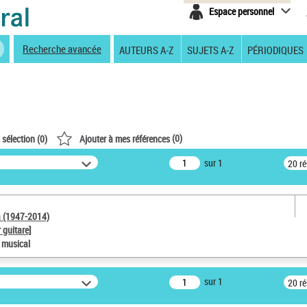
Espace personnel
Recherche avancée
AUTEURS A-Z
SUJETS A-Z
PÉRIODIQUES
(
0
)
 sélection (
0
)
Ajouter à mes références
sur 1
20 r
a (1947-2014)
 guitare]
e musical
sur 1
20 r