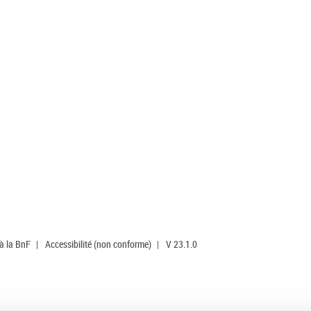
 à la BnF
|
Accessibilité (non conforme)
|
V 23.1.0