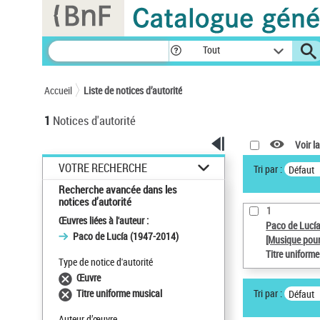
Panneau de gestion des cookies
Tout
Accueil
Liste de notices d’autorité
1
Notices d'autorité
Voir la
VOTRE RECHERCHE
Tri par :
Défaut
Recherche avancée dans les
notices d’autorité
1
Œuvres liées à l'auteur :
Paco de Lucí
Paco de Lucía (1947-2014)
[Musique pour
Titre uniform
Type de notice d'autorité
Œuvre
Tri par :
Titre uniforme musical
Défaut
Auteur d’œuvre