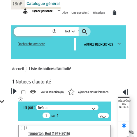
Panneau de gestion des cookies
Espace personnel
Aide
Une question ?
Historique
Tout
Recherche avancée
AUTRES RECHERCHES
Accueil
Liste de notices d’autorité
1
Notices d'autorité
Voir la sélection (
0
)
Ajouter à mes références
(
0
)
VOTRE RECHERCHE
RÉCUPÉRER
LES
Tri par :
Défaut
NOTICES
Recherche avancée dans les
sur 1
notices d’autorité
20
résultats/page
Œuvres liées à l'auteur :
1
Temperton, Rod (1947-2016)
Ma
Temperton, Rod (1947-2016)