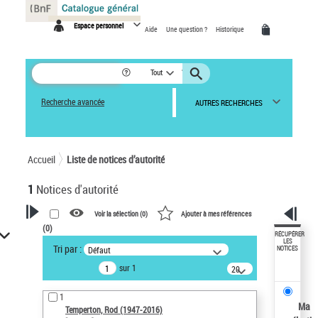
Panneau de gestion des cookies
Espace personnel
Aide
Une question ?
Historique
Tout
Recherche avancée
AUTRES RECHERCHES
Accueil
Liste de notices d’autorité
1
Notices d'autorité
Voir la sélection (
0
)
Ajouter à mes références
(
0
)
VOTRE RECHERCHE
RÉCUPÉRER
LES
Tri par :
Défaut
NOTICES
Recherche avancée dans les
sur 1
notices d’autorité
20
résultats/page
Œuvres liées à l'auteur :
1
Temperton, Rod (1947-2016)
Ma
Temperton, Rod (1947-2016)