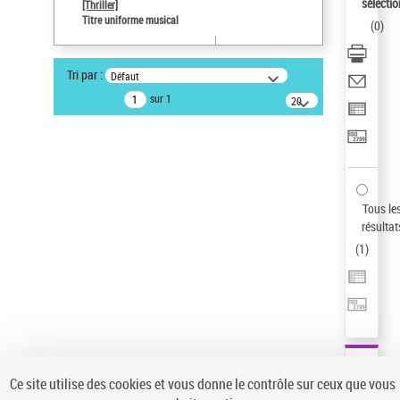
Sauvegarder votre recherche
sélectio
[Thriller]
Titre uniforme musical
(
0
)
AFFINER
Type de notice d'autorité
Tri par :
Défaut
Œuvre
(1)
sur 1
20
résultats/page
Titre uniforme musical
(1)
Statut de la notice d’autorité
Pays
Auteur d’œuvre
Tous le
résultat
(
1
)
Ce site utilise des cookies et vous donne le contrôle sur ceux que vous