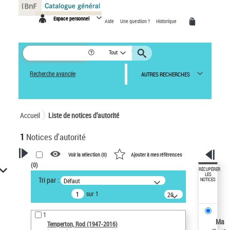
Panneau de gestion des cookies
Espace personnel
Aide
Une question ?
Historique
Tout
Recherche avancée
AUTRES RECHERCHES
Accueil
Liste de notices d’autorité
1
Notices d'autorité
Voir la sélection (
0
)
Ajouter à mes références
(
0
)
VOTRE RECHERCHE
RÉCUPÉRER
LES
Tri par :
Défaut
NOTICES
Recherche avancée dans les
sur 1
notices d’autorité
20
résultats/page
Œuvres liées à l'auteur :
1
Temperton, Rod (1947-2016)
Ma
Temperton, Rod (1947-2016)