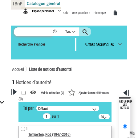
Panneau de gestion des cookies
Espace personnel
Aide
Une question ?
Historique
Tout
Recherche avancée
AUTRES RECHERCHES
Accueil
Liste de notices d’autorité
1
Notices d'autorité
Voir la sélection (
0
)
Ajouter à mes références
(
0
)
VOTRE RECHERCHE
RÉCUPÉRER
LES
Tri par :
Défaut
NOTICES
Recherche avancée dans les
sur 1
notices d’autorité
20
résultats/page
Œuvres liées à l'auteur :
1
Temperton, Rod (1947-2016)
Ma
Temperton, Rod (1947-2016)