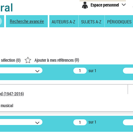
Espace personnel
Recherche avancée
AUTEURS A-Z
SUJETS A-Z
PÉRIODIQUES
(
0
)
 sélection (
0
)
Ajouter à mes références
sur 1
od (1947-2016)
e musical
sur 1