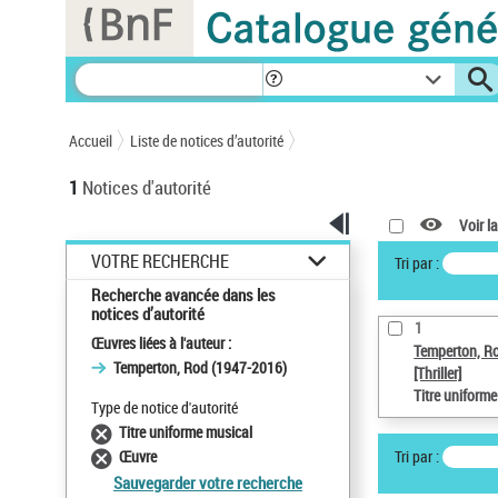
Panneau de gestion des cookies
Accueil
Liste de notices d’autorité
1
Notices d'autorité
Voir la
VOTRE RECHERCHE
Tri par :
Recherche avancée dans les
notices d’autorité
1
Œuvres liées à l'auteur :
Temperton, R
Temperton, Rod (1947-2016)
[Thriller]
Titre uniform
Type de notice d'autorité
Titre uniforme musical
Tri par :
Œuvre
Sauvegarder votre recherche