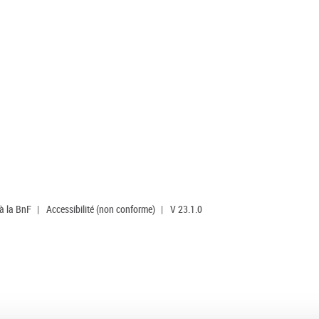
 à la BnF
|
Accessibilité (non conforme)
|
V 23.1.0