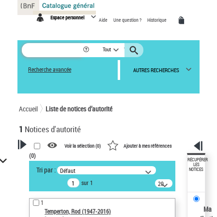
Panneau de gestion des cookies
Espace personnel
Aide
Une question ?
Historique
Tout
Recherche avancée
AUTRES RECHERCHES
Accueil
Liste de notices d’autorité
1
Notices d'autorité
Voir la sélection (
0
)
Ajouter à mes références
(
0
)
VOTRE RECHERCHE
RÉCUPÉRER
LES
Tri par :
Défaut
NOTICES
Recherche avancée dans les
sur 1
notices d’autorité
20
résultats/page
Œuvres liées à l'auteur :
1
Temperton, Rod (1947-2016)
Ma
Temperton, Rod (1947-2016)