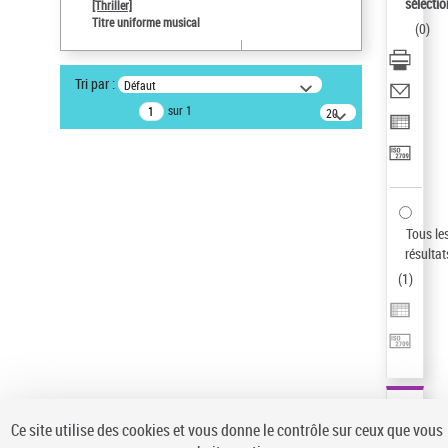
sélectio
[Thriller]
Pays
Titre uniforme musical
(
0
)
ne s'applique pas
Auteur d’œuvre
Tri par :
Défaut
Temperton, Rod (1947-2016)
sur 1
20
résultats/page
Type de notice d'autorité
Œuvre
Sauvegarder votre recherche
AFFINER
Tous le
Type de notice d'autorité
résultat
(
1
)
Œuvre
(1)
Titre uniforme musical
(1)
Statut de la notice d’autorité
Pays
Auteur d’œuvre
Ce site utilise des cookies et vous donne le contrôle sur ceux que vous