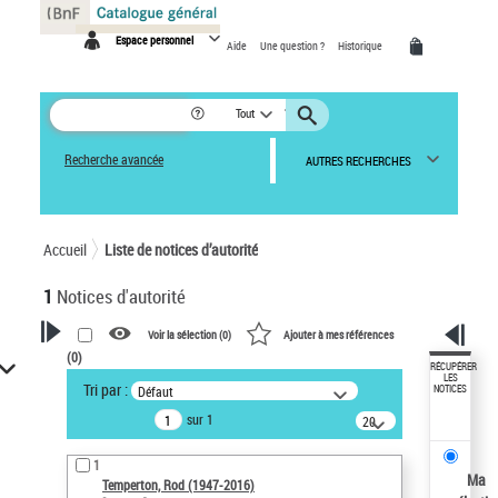
Panneau de gestion des cookies
Espace personnel
Aide
Une question ?
Historique
Tout
Recherche avancée
AUTRES RECHERCHES
Accueil
Liste de notices d’autorité
1
Notices d'autorité
Voir la sélection (
0
)
Ajouter à mes références
(
0
)
VOTRE RECHERCHE
RÉCUPÉRER
LES
Tri par :
Défaut
NOTICES
Recherche avancée dans les
sur 1
notices d’autorité
20
résultats/page
Œuvres liées à l'auteur :
1
Temperton, Rod (1947-2016)
Ma
Temperton, Rod (1947-2016)