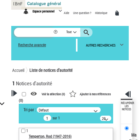
Panneau de gestion des cookies
Espace personnel
Aide
Une question ?
Historique
Tout
Recherche avancée
AUTRES RECHERCHES
Accueil
Liste de notices d’autorité
1
Notices d'autorité
Voir la sélection (
0
)
Ajouter à mes références
(
0
)
VOTRE RECHERCHE
RÉCUPÉRER
LES
Tri par :
Défaut
NOTICES
Recherche avancée dans les
sur 1
notices d’autorité
20
résultats/page
Œuvres liées à l'auteur :
1
Temperton, Rod (1947-2016)
Ma
Temperton, Rod (1947-2016)