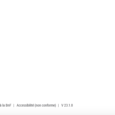
 à la BnF
|
Accessibilité (non conforme)
|
V 23.1.0