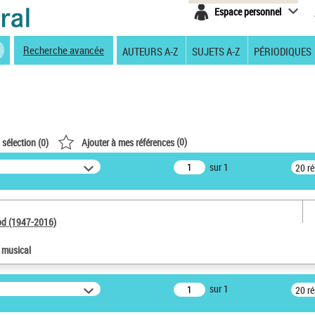
Espace personnel
Recherche avancée
AUTEURS A-Z
SUJETS A-Z
PÉRIODIQUES
(
0
)
 sélection (
0
)
Ajouter à mes références
sur 1
20 r
od (1947-2016)
e musical
sur 1
20 r