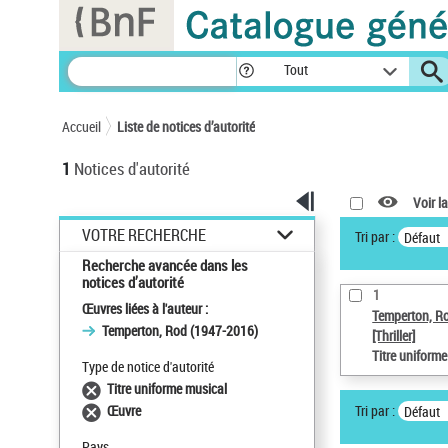
Panneau de gestion des cookies
Tout
Accueil
Liste de notices d’autorité
1
Notices d'autorité
Voir la
VOTRE RECHERCHE
Tri par :
Défaut
Recherche avancée dans les
notices d’autorité
1
Œuvres liées à l'auteur :
Temperton, R
Temperton, Rod (1947-2016)
[Thriller]
Titre uniform
Type de notice d'autorité
Titre uniforme musical
Tri par :
Œuvre
Défaut
Pays