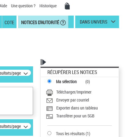
Aide
Une question ?
Historique
DANS UNIVERS
COTE
NOTICES D'AUTORITÉ
RÉCUPÉRER LES NOTICES
ésultats/page
Ma sélection
(
0
)
Télécharger/Imprimer
Envoyer par courriel
Exporter dans un tableau
Transférer pour un SGB
ésultats/page
Tous les résultats
(
1
)