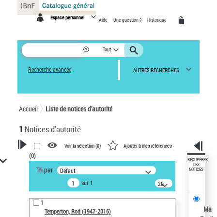
Panneau de gestion des cookies
Espace personnel
Aide
Une question ?
Historique
Tout
Recherche avancée
AUTRES RECHERCHES
Accueil
Liste de notices d’autorité
1
Notices d'autorité
Voir la sélection (
0
)
Ajouter à mes références
(
0
)
VOTRE RECHERCHE
RÉCUPÉRER
LES
Tri par :
Défaut
NOTICES
Recherche avancée dans les
sur 1
notices d’autorité
20
résultats/page
Œuvres liées à l'auteur :
1
Temperton, Rod (1947-2016)
Ma
Temperton, Rod (1947-2016)