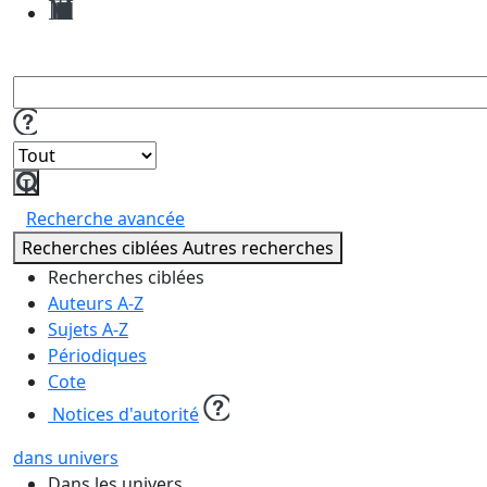
Mes
demandes
de
reproduction
Lancer
la
Recherche avancée
recherche
Recherches ciblées
Autres recherches
Recherches ciblées
Auteurs A-Z
Sujets A-Z
Périodiques
Cote
Notices d'autorité
dans univers
Dans les univers