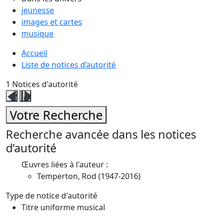
jeunesse
images et cartes
musique
Accueil
Liste de notices d’autorité
1
Notices d'autorité
Fermer
Ouvrir
ce
ce
Votre Recherche
volet
volet
affinage
affinage
Recherche avancée dans les notices
d’autorité
Œuvres liées à l'auteur :
Temperton, Rod (1947-2016)
Type de notice d'autorité
Titre uniforme musical