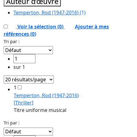
Auteur d’œuvre
Temperton, Rod (1947-2016)
(1)
Voir la sélection (
0
)
Ajouter à mes
références
(
0
)
Tri par :
sur 1
1
Temperton, Rod (1947-2016)
[Thriller]
Titre uniforme musical
Tri par :