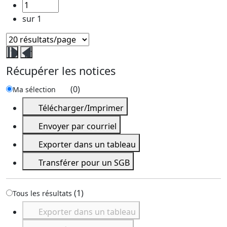
sur 1
Fermer
Ouvrir
ce
ce
Récupérer les notices
volet
volet
récupérer
récupérer
(
0
)
Ma sélection
les
les
Télécharger/Imprimer
notices
notices
Envoyer par courriel
Exporter dans un tableau
Transférer pour un SGB
(
1
)
Tous les résultats
Exporter dans un tableau