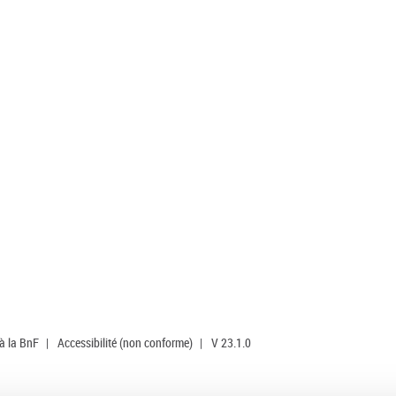
 à la BnF
|
Accessibilité (non conforme)
|
V 23.1.0