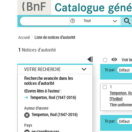
Panneau de gestion des cookies
Tout
Accueil
Liste de notices d’autorité
1
Notices d'autorité
Voir la
VOTRE RECHERCHE
Tri par :
Défaut
Recherche avancée dans les
notices d’autorité
1
Œuvres liées à l'auteur :
Temperton, R
Temperton, Rod (1947-2016)
[Thriller]
Titre uniform
Auteur d’œuvre
Temperton, Rod (1947-2016)
Tri par :
Défaut
Pays
ne s'applique pas