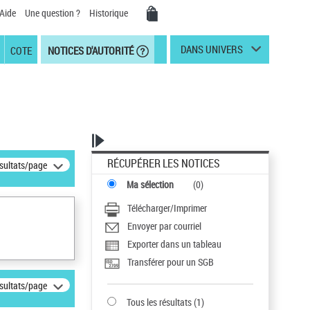
Aide
Une question ?
Historique
DANS UNIVERS
COTE
NOTICES D'AUTORITÉ
RÉCUPÉRER LES NOTICES
ésultats/page
Ma sélection
(
0
)
Télécharger/Imprimer
Envoyer par courriel
Exporter dans un tableau
Transférer pour un SGB
ésultats/page
Tous les résultats
(
1
)