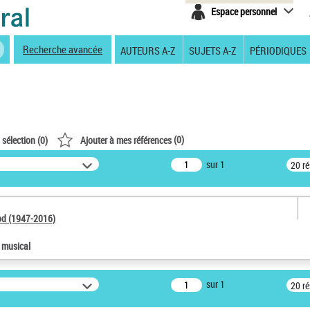
Espace personnel
Recherche avancée
AUTEURS A-Z
SUJETS A-Z
PÉRIODIQUES
(
0
)
 sélection (
0
)
Ajouter à mes références
sur 1
20 r
od (1947-2016)
e musical
sur 1
20 r