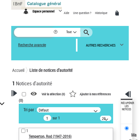
Panneau de gestion des cookies
Espace personnel
Aide
Une question ?
Historique
Tout
Recherche avancée
AUTRES RECHERCHES
Accueil
Liste de notices d’autorité
1
Notices d'autorité
Voir la sélection (
0
)
Ajouter à mes références
(
0
)
VOTRE RECHERCHE
RÉCUPÉRER
LES
Tri par :
Défaut
NOTICES
Recherche avancée dans les
sur 1
notices d’autorité
20
résultats/page
Œuvres liées à l'auteur :
1
Temperton, Rod (1947-2016)
Ma
Temperton, Rod (1947-2016)