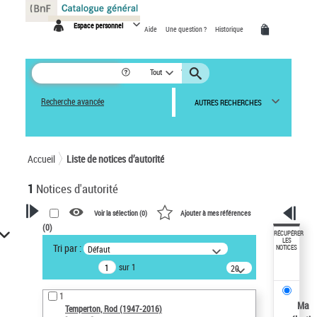
Panneau de gestion des cookies
Espace personnel
Aide
Une question ?
Historique
Tout
Recherche avancée
AUTRES RECHERCHES
Accueil
Liste de notices d’autorité
1
Notices d'autorité
Voir la sélection (
0
)
Ajouter à mes références
(
0
)
VOTRE RECHERCHE
RÉCUPÉRER
LES
Tri par :
Défaut
NOTICES
Recherche avancée dans les
sur 1
notices d’autorité
20
résultats/page
Œuvres liées à l'auteur :
1
Temperton, Rod (1947-2016)
Ma
Temperton, Rod (1947-2016)