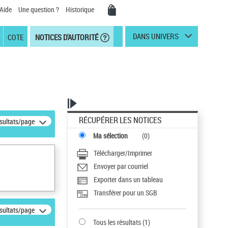
Aide
Une question ?
Historique
DANS UNIVERS
COTE
NOTICES D'AUTORITÉ
RÉCUPÉRER LES NOTICES
ésultats/page
Ma sélection
(
0
)
Télécharger/Imprimer
Envoyer par courriel
Exporter dans un tableau
Transférer pour un SGB
ésultats/page
Tous les résultats
(
1
)