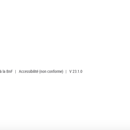
 à la BnF
|
Accessibilité (non conforme)
|
V 23.1.0