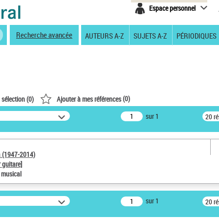
Espace personnel
Recherche avancée
AUTEURS A-Z
SUJETS A-Z
PÉRIODIQUES
(
0
)
 sélection (
0
)
Ajouter à mes références
sur 1
20 r
a (1947-2014)
 guitare]
e musical
sur 1
20 r