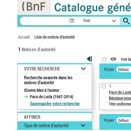
Panneau de gestion des cookies
Tout
Accueil
Liste de notices d’autorité
1
Notices d'autorité
Voir la
VOTRE RECHERCHE
Tri par :
Défaut
Recherche avancée dans les
notices d’autorité
1
Œuvres liées à l'auteur :
Paco de Lucí
Paco de Lucía (1947-2014)
[Musique pour
Sauvegarder votre recherche
Titre uniform
AFFINER
Tri par :
Défaut
Type de notice d'autorité