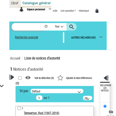
Panneau de gestion des cookies
Espace personnel
Aide
Une question ?
Historique
Tout
Recherche avancée
AUTRES RECHERCHES
Accueil
Liste de notices d’autorité
1
Notices d'autorité
Voir la sélection (
0
)
Ajouter à mes références
(
0
)
VOTRE RECHERCHE
RÉCUPÉRER
LES
Tri par :
Défaut
NOTICES
Recherche avancée dans les
sur 1
notices d’autorité
20
résultats/page
Œuvres liées à l'auteur :
1
Temperton, Rod (1947-2016)
Ma
Temperton, Rod (1947-2016)