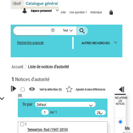
Panneau de gestion des cookies
Espace personnel
Aide
Une question ?
Historique
Tout
Recherche avancée
AUTRES RECHERCHES
Accueil
Liste de notices d’autorité
1
Notices d'autorité
Voir la sélection (
0
)
Ajouter à mes références
(
0
)
VOTRE RECHERCHE
RÉCUPÉRER
LES
Tri par :
Défaut
NOTICES
Recherche avancée dans les
sur 1
notices d’autorité
20
résultats/page
Œuvres liées à l'auteur :
1
Temperton, Rod (1947-2016)
Ma
Temperton, Rod (1947-2016)