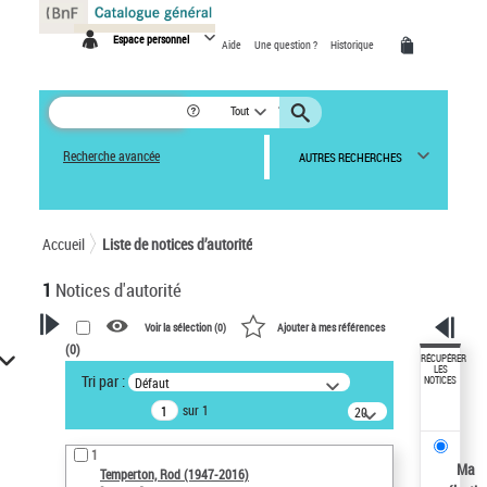
Panneau de gestion des cookies
Espace personnel
Aide
Une question ?
Historique
Tout
Recherche avancée
AUTRES RECHERCHES
Accueil
Liste de notices d’autorité
1
Notices d'autorité
Voir la sélection (
0
)
Ajouter à mes références
(
0
)
VOTRE RECHERCHE
RÉCUPÉRER
LES
Tri par :
Défaut
NOTICES
Recherche avancée dans les
sur 1
notices d’autorité
20
résultats/page
Œuvres liées à l'auteur :
1
Temperton, Rod (1947-2016)
Ma
Temperton, Rod (1947-2016)