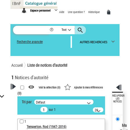
Panneau de gestion des cookies
Espace personnel
Aide
Une question ?
Historique
Tout
Recherche avancée
AUTRES RECHERCHES
Accueil
Liste de notices d’autorité
1
Notices d'autorité
Voir la sélection (
0
)
Ajouter à mes références
(
0
)
VOTRE RECHERCHE
RÉCUPÉRER
LES
Tri par :
Défaut
NOTICES
Recherche avancée dans les
sur 1
notices d’autorité
20
résultats/page
Œuvres liées à l'auteur :
1
Temperton, Rod (1947-2016)
Ma
Temperton, Rod (1947-2016)