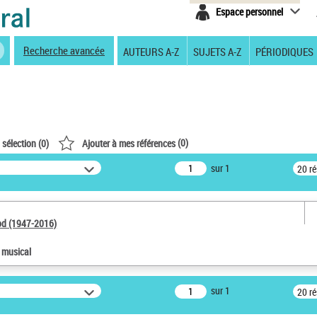
Espace personnel
Recherche avancée
AUTEURS A-Z
SUJETS A-Z
PÉRIODIQUES
(
0
)
 sélection (
0
)
Ajouter à mes références
sur 1
20 r
od (1947-2016)
e musical
sur 1
20 r