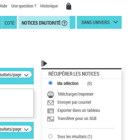
Aide
Une question ?
Historique
DANS UNIVERS
COTE
NOTICES D'AUTORITÉ
RÉCUPÉRER LES NOTICES
ésultats/page
Ma sélection
(
0
)
Télécharger/Imprimer
Envoyer par courriel
Exporter dans un tableau
Transférer pour un SGB
ésultats/page
Tous les résultats
(
1
)