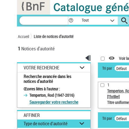
Panneau de gestion des cookies
Tout
Accueil
Liste de notices d’autorité
1
Notices d'autorité
Voir la
VOTRE RECHERCHE
Tri par :
Défaut
Recherche avancée dans les
notices d’autorité
1
Œuvres liées à l'auteur :
Temperton, R
Temperton, Rod (1947-2016)
[Thriller]
Sauvegarder votre recherche
Titre uniform
AFFINER
Tri par :
Défaut
Type de notice d'autorité