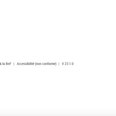
 à la BnF
|
Accessibilité (non conforme)
|
V 23.1.0