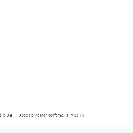
 à la BnF
|
Accessibilité (non conforme)
|
V 23.1.0