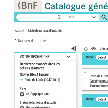
Panneau de gestion des cookies
Tout
Accueil
Liste de notices d’autorité
1
Notices d'autorité
Voir la
VOTRE RECHERCHE
Tri par :
Défaut
Recherche avancée dans les
notices d’autorité
1
Œuvres liées à l'auteur :
Paco de Lucí
Paco de Lucía (1947-2014)
[Musique pour
Titre uniform
Pays
ne s'applique pas
Tri par :
Défaut
Statut de la notice d’autorité
Notice élémentaire