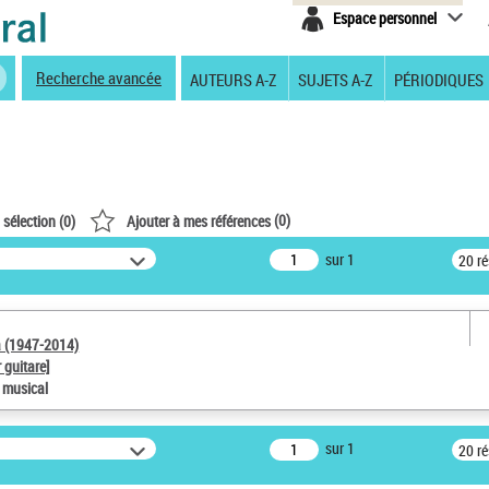
Espace personnel
Recherche avancée
AUTEURS A-Z
SUJETS A-Z
PÉRIODIQUES
(
0
)
 sélection (
0
)
Ajouter à mes références
sur 1
20 r
a (1947-2014)
 guitare]
e musical
sur 1
20 r