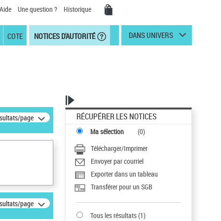
Aide
Une question ?
Historique
DANS UNIVERS
COTE
NOTICES D'AUTORITÉ
RÉCUPÉRER LES NOTICES
ésultats/page
Ma sélection
(
0
)
Télécharger/Imprimer
Envoyer par courriel
Exporter dans un tableau
Transférer pour un SGB
ésultats/page
Tous les résultats
(
1
)