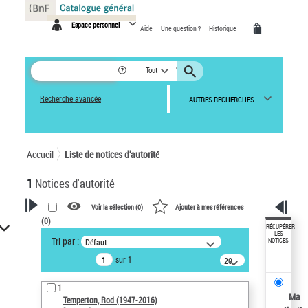
Panneau de gestion des cookies
Espace personnel
Aide
Une question ?
Historique
Tout
Recherche avancée
AUTRES RECHERCHES
Accueil
Liste de notices d’autorité
1
Notices d'autorité
Voir la sélection (
0
)
Ajouter à mes références
(
0
)
VOTRE RECHERCHE
RÉCUPÉRER
LES
Tri par :
Défaut
NOTICES
Recherche avancée dans les
sur 1
notices d’autorité
20
résultats/page
Œuvres liées à l'auteur :
1
Temperton, Rod (1947-2016)
Ma
Temperton, Rod (1947-2016)