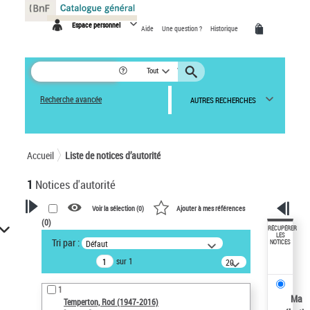
Panneau de gestion des cookies
Espace personnel
Aide
Une question ?
Historique
Tout
Recherche avancée
AUTRES RECHERCHES
Accueil
Liste de notices d’autorité
1
Notices d'autorité
Voir la sélection (
0
)
Ajouter à mes références
(
0
)
VOTRE RECHERCHE
RÉCUPÉRER
LES
Tri par :
Défaut
NOTICES
Recherche avancée dans les
sur 1
notices d’autorité
20
résultats/page
Œuvres liées à l'auteur :
1
Temperton, Rod (1947-2016)
Ma
Temperton, Rod (1947-2016)