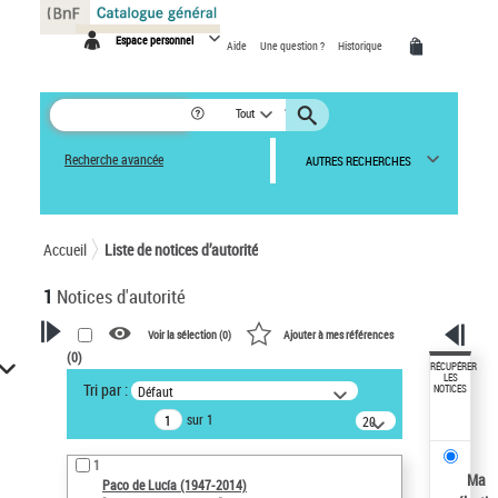
Panneau de gestion des cookies
Espace personnel
Aide
Une question ?
Historique
Tout
Recherche avancée
AUTRES RECHERCHES
Accueil
Liste de notices d’autorité
1
Notices d'autorité
Voir la sélection (
0
)
Ajouter à mes références
(
0
)
VOTRE RECHERCHE
RÉCUPÉRER
LES
Tri par :
Défaut
NOTICES
Recherche avancée dans les
sur 1
notices d’autorité
20
résultats/page
Œuvres liées à l'auteur :
1
Paco de Lucía (1947-2014)
Ma
Paco de Lucía (1947-2014)