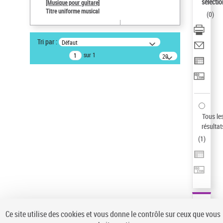
sélectio
[Musique pour guitare]
Type de notice d'autorité
Titre uniforme musical
(
0
)
Œuvre
Sauvegarder votre recherche
Tri par :
Défaut
AFFINER
sur 1
20
résultats/page
Type de notice d'autorité
Œuvre
(1)
Titre uniforme musical
(1)
Statut de la notice d’autorité
Tous le
résultat
Pays
(
1
)
Auteur d’œuvre
Ce site utilise des cookies et vous donne le contrôle sur ceux que vous