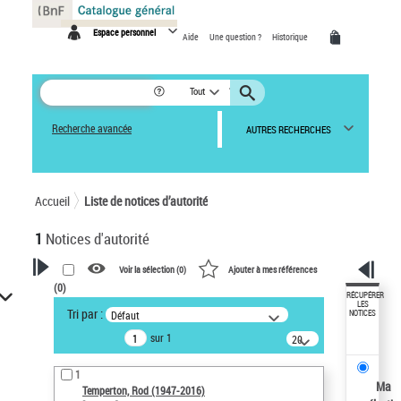
Panneau de gestion des cookies
Espace personnel
Aide
Une question ?
Historique
Tout
Recherche avancée
AUTRES RECHERCHES
Accueil
Liste de notices d’autorité
1
Notices d'autorité
Voir la sélection (
0
)
Ajouter à mes références
(
0
)
VOTRE RECHERCHE
RÉCUPÉRER
LES
Tri par :
Défaut
NOTICES
Recherche avancée dans les
sur 1
notices d’autorité
20
résultats/page
Œuvres liées à l'auteur :
1
Temperton, Rod (1947-2016)
Ma
Temperton, Rod (1947-2016)