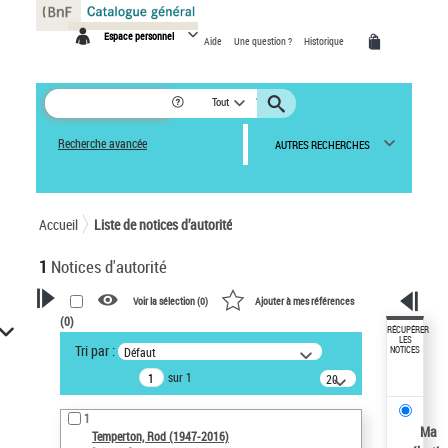
Panneau de gestion des cookies
Espace personnel
Aide
Une question ?
Historique
Tout
Recherche avancée
AUTRES RECHERCHES
Accueil
Liste de notices d’autorité
1
Notices d'autorité
Voir la sélection (
0
)
Ajouter à mes références
(
0
)
VOTRE RECHERCHE
RÉCUPÉRER
LES
Tri par :
Défaut
NOTICES
Recherche avancée dans les
sur 1
notices d’autorité
20
résultats/page
Œuvres liées à l'auteur :
1
Temperton, Rod (1947-2016)
Ma
Temperton, Rod (1947-2016)